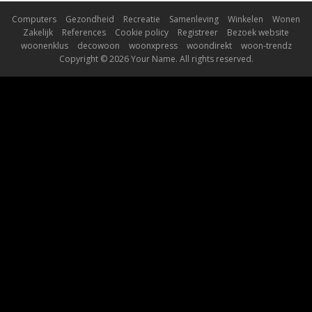
Computers
Gezondheid
Recreatie
Samenleving
Winkelen
Wonen
Zakelijk
References
Cookie policy
Registreer
Bezoek website
woonenklus
decowoon
woonxpress
woondirekt
woon-trendz
Copyright © 2026 Your Name. All rights reserved.