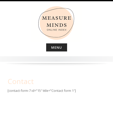
Skip
to
content
MENU
Contact
[contact-form-7 id=”15″ title=”Contact form 1″]