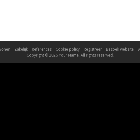
Wonen
Zakelijk
References
Cookie policy
Registreer
Bezoek website
w
Copyright © 2026 Your Name. All rights reserved.