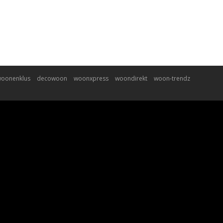
oonenklus
decowoon
woonxpress
woondirekt
woon-trendz