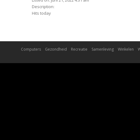
Listed on: juni 21, 2022 4:31 am
Description:
Hits today
Computers
Gezondheid
Recreatie
Samenleving
Winkelen