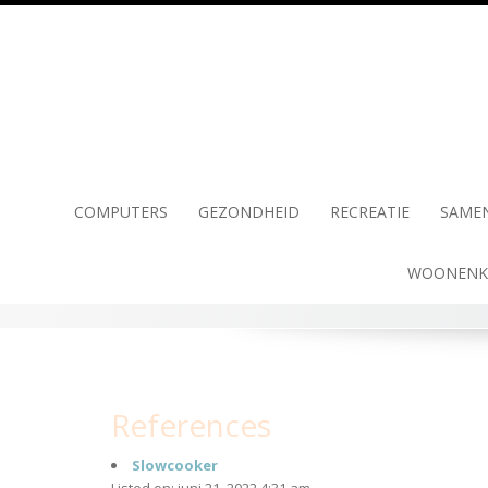
Skip
to
content
COMPUTERS
GEZONDHEID
RECREATIE
SAME
WOONENK
References
Slowcooker